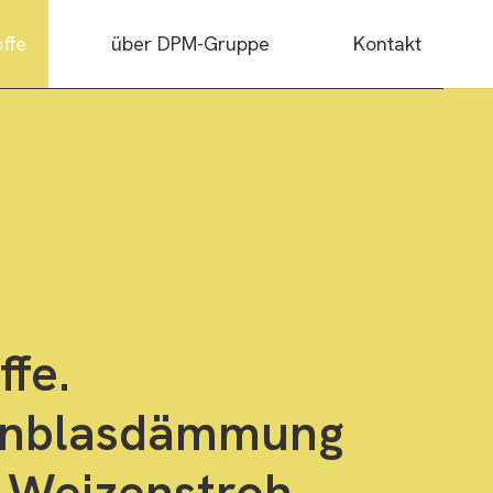
ffe
über DPM-Gruppe
Kontakt
fe.
Einblasdämmung
 Weizenstroh.