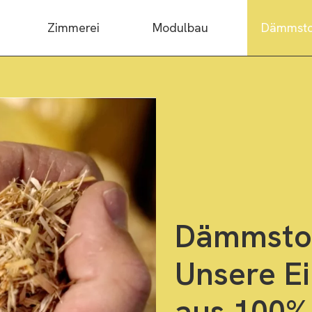
Zimmerei
Modulbau
Dämmsto
Dämmstof
Unsere 
aus 100%